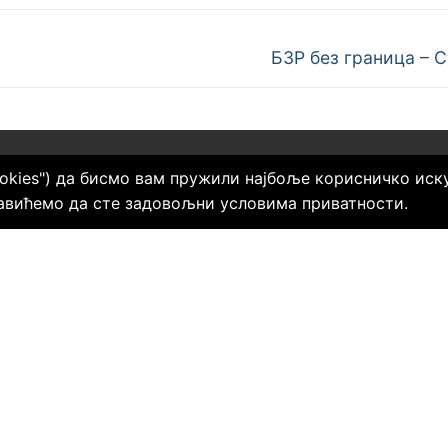
БЗР без граница – 
ookies") да бисмо вам пружили најбоље корисничко искус
 И ШТА РАДИМО
авићемо да сте задовољни условима приватности.
е за безбедност и здравље на раду
ог округа (УБЗРРО) је добровољно,
но и непрофитно удружење. Основано
. године са седиштем у Крушевцу.
но обухвата, поред Града Крушевца и
 Брус, Трстеник, Александровац,
н и Ћићевац.
е је основано ради развијања