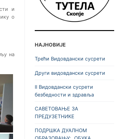
сти и
нику о
НАЈНОВИЈЕ
вљу на
Трећи Видовдански сусрети
Други видовдански сусрети
II Видовдански сусрети
безбедности и здравља
САВЕТОВАЊЕ ЗА
ПРЕДУЗЕТНИКЕ
ПОДРШКА ДУАЛНОМ
ОБРАЗОВАЊУ: „ОБУКА