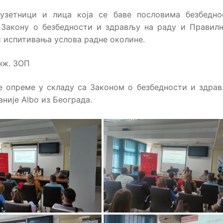
узетници и лица која се баве пословима безбедно
Закону о безбедности и здрављу на раду и Правил
и испитивања услова радне околине.
нж. ЗОП
не опреме у складу са Законом о безбедности и здра
није Albo из Београда.