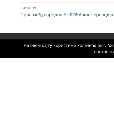
PREVIOUS
Прва међународна EUROSA конференција
На овом сајту користимо колачиће (енг. "c
КО СМО
претпост
Удружењ
Расинск
невлади
је 2010
Простор
општине
Варвари
Удружењ