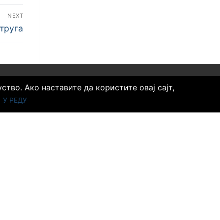
NEXT
Струга
тво. Ако наставите да користите овај сајт,
КОНТАКТ
У РЕДУ
Удружење за безбедност и здравље на раду
Расинског округа
Трг Косовских јунака бб
Дом Синдиката
3. спрат, канцеларија број 11
37000 Крушевац
Телефон:
+381 64 5510723