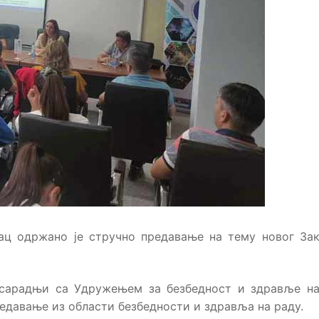
ац одржано је стручно предавање на тему новог За
 сарадњи са Удружењем за безбедност и здравље на
редавање из области безбедности и здравља на раду.