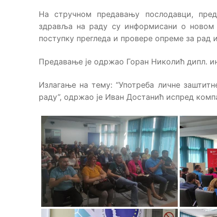
На стручном предавању послодавци, пред
здравља на раду су информисани о новом 
поступку прегледа и провере опреме за рад 
Предавање је одржао Горан Николић дипл. и
Излагање на тему: “Употреба личне заштит
раду”, одржао је Иван Достанић испред компа