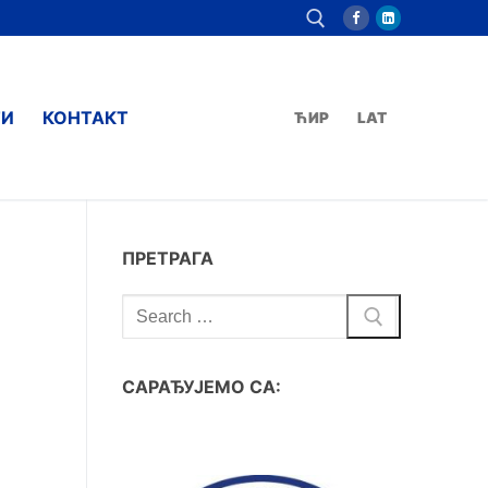
ТИ
КОНТАКТ
ЋИР
LAT
ПРЕТРАГА
САРАЂУЈЕМО СА: