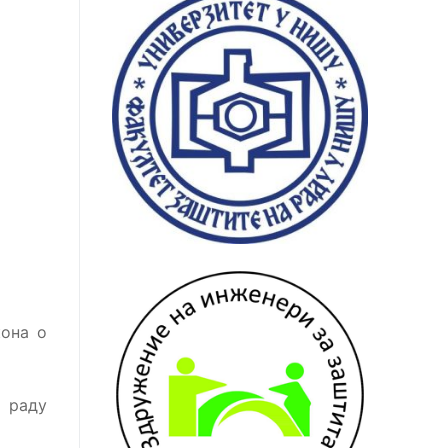
кона о
 раду