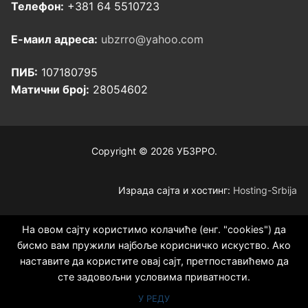
Телефон:
+381 64 5510723
Е-маил адреса:
ubzrro@yahoo.com
ПИБ:
107180795
Матични број:
28054602
Copyright © 2026 УБЗРРО.
Израда сајта и хостинг:
Hosting-Srbija
На овом сајту користимо колачиће (енг. "cookies") да
бисмо вам пружили најбоље корисничко искуство. Ако
наставите да користите овај сајт, претпоставићемо да
сте задовољни условима приватности.
У РЕДУ