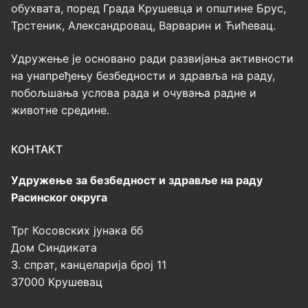
обухвата, поред Града Крушевца и општине Брус,
Трстеник, Александровац, Варварин и Ћићевац.
Удружење је основано ради развијања активности
на унапређењу безбедности и здравља на раду,
побољшања услова рада и очувања радне и
животне средине.
КОНТАКТ
Удружење за безбедност и здравље на раду
Расинског округа
Трг Косовских јунака бб
Дом Синдиката
3. спрат, канцеларија број 11
37000 Крушевац