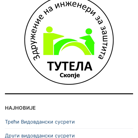
НАЈНОВИЈЕ
Трећи Видовдански сусрети
Други видовдански сусрети