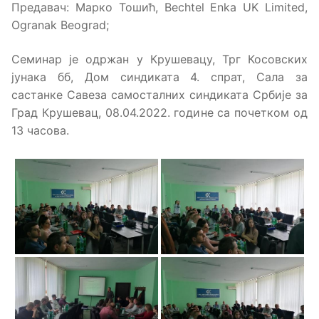
Предавач: Марко Тошић, Bechtel Enka UK Limited,
Ogranak Beograd;
Семинар је одржан у Крушевацу, Трг Косовских
јунака бб, Дом синдиката 4. спрат, Сала за
састанке Савеза самосталних синдиката Србије за
Град Крушевац, 08.04.2022. године са почетком од
13 часова.