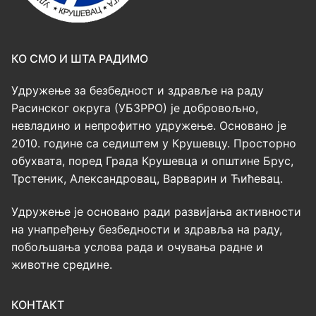
КО СМО И ШТА РАДИМО
Удружење за безбедност и здравље на раду
Расинског округа (УБЗРРО) је добровољно,
невладино и непрофитно удружење. Основано је
2010. године са седиштем у Крушевцу. Просторно
обухвата, поред Града Крушевца и општине Брус,
Трстеник, Александровац, Варварин и Ћићевац.
Удружење је основано ради развијања активности
на унапређењу безбедности и здравља на раду,
побољшања услова рада и очувања радне и
животне средине.
КОНТАКТ