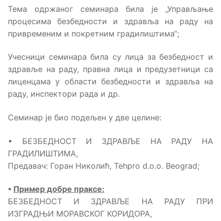
Тема одржаног семинара била је „Управљање
процесима безбедности и здравља на раду на
привременим и покретним градилиштима“;
Учесници семинара била су лица за безбедност и
здравље на раду, правна лица и предузетници са
лиценцама у области безбедности и здравља на
раду, инспектори рада и др.
Семинар је био подељен у две целине:
• БЕЗБЕДНОСТ И ЗДРАВЉЕ НА РАДУ НА
ГРАДИЛИШТИМА,
Предавач: Горан Николић, Tehpro d.o.o. Beograd;
•
Пример добре праксе:
БЕЗБЕДНОСТ И ЗДРАВЉЕ НА РАДУ ПРИ
ИЗГРАДЊИ МОРАВСКОГ КОРИДОРА,