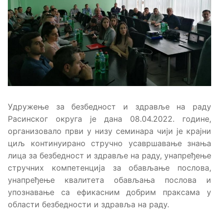
Удружење за безбедност и здравље на раду
Расинског округа је дана 08.04.2022. године,
организовало први у низу семинара чији је крајни
циљ континуирано стручно усавршавање знања
лица за безбедност и здравље на раду, унапређење
стручних компетенција за обављање послова,
унапређење квалитета обављања послова и
упознавање са ефикасним добрим праксама у
области безбедности и здравља на раду.