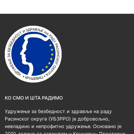
КО СМО И ШТА РАДИМО
Удружење за безбедност и здравље на раду
Расинског округа (УБЗРРО) је добровољно,
невладино и непрофитно удружење. Основано је
2010. године са седиштем у Крушевцу. Просторно