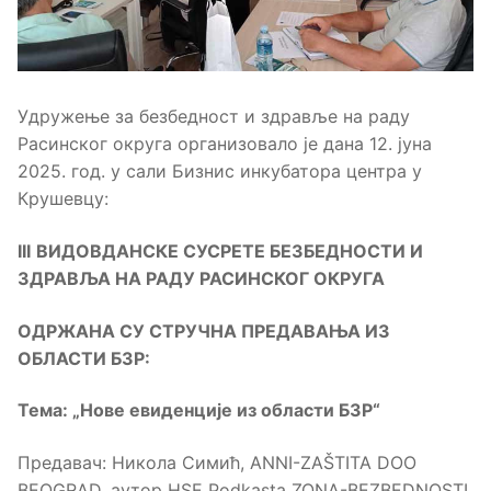
Удружење за безбедност и здравље на раду
Расинског округа организовало је дана 12. јуна
2025. год. у сали Бизнис инкубатора центра у
Крушевцу:
III
ВИДОВДАНСКЕ СУСРЕТЕ БЕЗБЕДНОСТИ И
ЗДРАВЉА НА РАДУ РАСИНСКОГ ОКРУГА
ОДРЖАНА СУ СТРУЧНА ПРЕДАВАЊА ИЗ
ОБЛАСТИ БЗР:
Тема
: „
Нове евиденције из области БЗР
“
Предавач: Никола Симић, ANNI-ZAŠTITA DOO
BEOGRAD, аутор HSE Podkasta ZONA-BEZBEDNOSTI