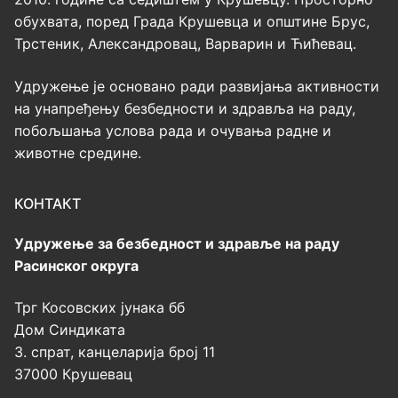
обухвата, поред Града Крушевца и општине Брус,
Трстеник, Александровац, Варварин и Ћићевац.
Удружење је основано ради развијања активности
на унапређењу безбедности и здравља на раду,
побољшања услова рада и очувања радне и
животне средине.
КОНТАКТ
Удружење за безбедност и здравље на раду
Расинског округа
Трг Косовских јунака бб
Дом Синдиката
3. спрат, канцеларија број 11
37000 Крушевац