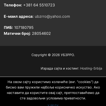
Телефон:
+381 64 5510723
Е-маил адреса:
ubzrro@yahoo.com
ПИБ:
107180795
Матични број:
28054602
Copyright © 2026 УБЗРРО.
Израда сајта и хостинг:
Hosting-Srbija
На овом сајту користимо колачиће (енг. "cookies") да
бисмо вам пружили најбоље корисничко искуство. Ако
наставите да користите овај сајт, претпоставићемо да
сте задовољни условима приватности.
У РЕДУ