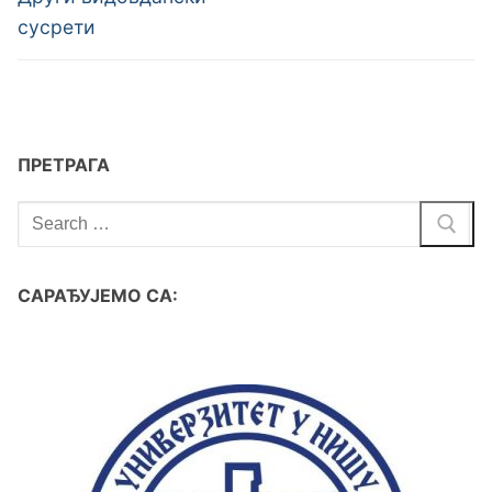
сусрети
ПРЕТРАГА
САРАЂУЈЕМО СА: