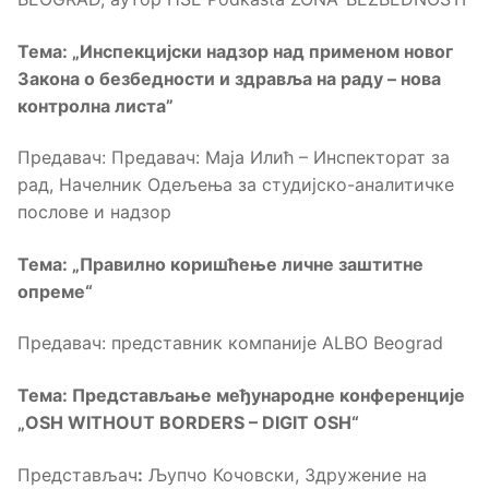
Тема
: „
Инспекцијски надзор над применом новог
Закона о безбедности и здравља на раду – нова
контролна листа
”
Предавач: Предавач: Маја Илић – Инспекторат за
рад, Начелник Oдељења за студијско-аналитичке
послове и надзор
Тема
: „
Правилно коришћење личне заштитне
опреме
“
Предавач: представник компаније ALBO Beograd
Тема:
Представљање међународне конференције
„OSH WITHOUT BORDERS – DIGIT OSH“
Представљач
:
Љупчо Кочовски, Здружение на