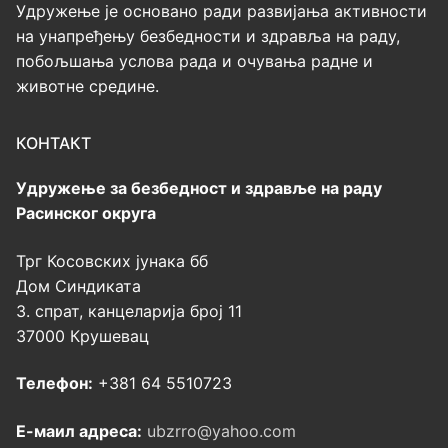
Удружење је основано ради развијања активности
на унапређењу безбедности и здравља на раду,
побољшања услова рада и очувања радне и
животне средине.
КОНТАКТ
Удружење за безбедност и здравље на раду
Расинског округа
Трг Косовских јунака бб
Дом Синдиката
3. спрат, канцеларија број 11
37000 Крушевац
Телефон:
+381 64 5510723
Е-маил адреса:
ubzrro@yahoo.com