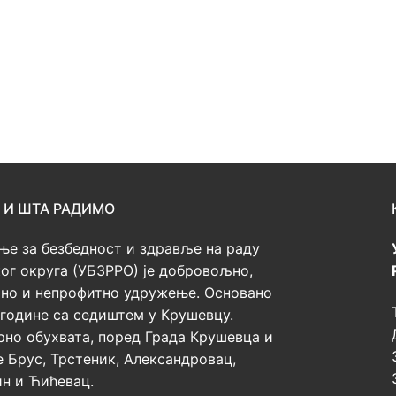
 И ШТА РАДИМО
е за безбедност и здравље на раду
ог округа (УБЗРРО) је добровољно,
но и непрофитно удружење. Основано
. године са седиштем у Крушевцу.
но обухвата, поред Града Крушевца и
 Брус, Трстеник, Александровац,
н и Ћићевац.