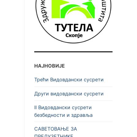
НАЈНОВИЈЕ
Трећи Видовдански сусрети
Други видовдански сусрети
II Видовдански сусрети
безбедности и здравља
САВЕТОВАЊЕ ЗА
ПРЕДУЗЕТНИКЕ