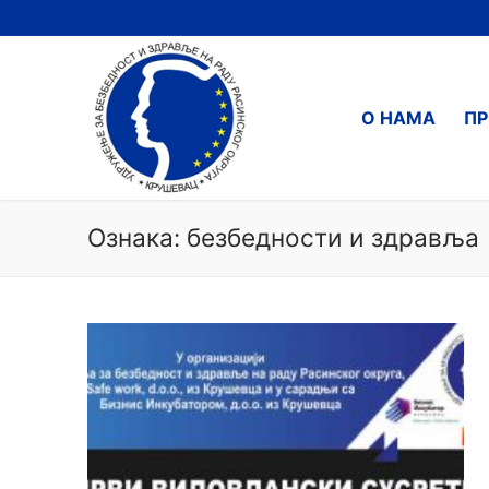
О НАМА
ПР
Ознака:
безбедности и здравља