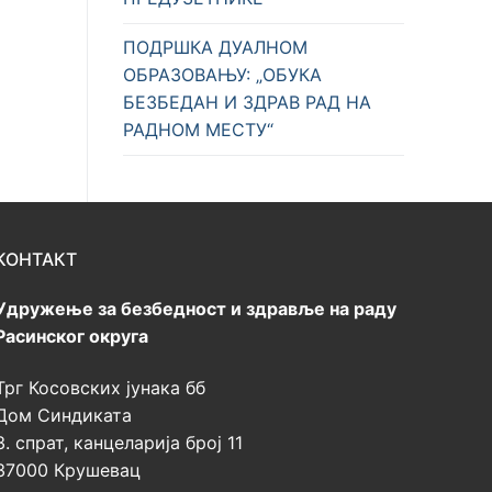
ПОДРШКА ДУАЛНОМ
ОБРАЗОВАЊУ: „ОБУКА
БЕЗБЕДАН И ЗДРАВ РАД НА
РАДНОМ МЕСТУ“
КОНТАКТ
Удружење за безбедност и здравље на раду
Расинског округа
Трг Косовских јунака бб
Дом Синдиката
3. спрат, канцеларија број 11
37000 Крушевац