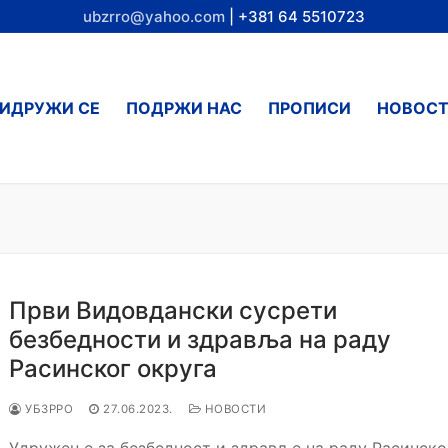
ubzrro@yahoo.com
| +381 64 5510723
ИДРУЖИ СЕ
ПОДРЖИ НАС
ПРОПИСИ
НОВОС
Први Видовдански сусрети
безбедности и здравља на раду
Расинског округа
УБЗРРО
27.06.2023.
НОВОСТИ
Удружење за безбедност и здравље на раду Расинско