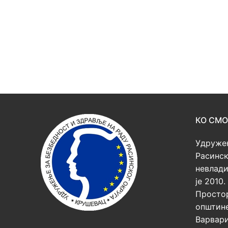
КО СМО
Удружењ
Расинск
невлади
је 2010
Простор
општине
Варвари