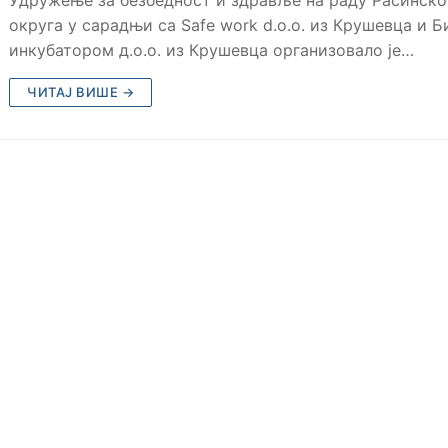
округа у сарадњи са Safe work d.o.o. из Крушевца и Б
инкубатором д.о.о. из Крушевца организовало је…
ЧИТАЈ ВИШЕ →