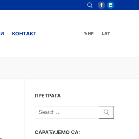
ТИ
КОНТАКТ
ЋИР
LAT
ПРЕТРАГА
САРАЂУЈЕМО СА:
г