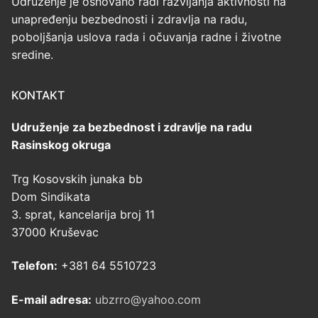
Udruženje je osnovano radi razvijanja aktivnosti na
unapređenju bezbednosti i zdravlja na radu,
poboljšanja uslova rada i očuvanja radne i životne
sredine.
KONTAKT
Udruženje za bezbednost i zdravlje na radu
Rasinskog okruga
Trg Kosovskih junaka bb
Dom Sindikata
3. sprat, kancelarija broj 11
37000 Kruševac
Telefon:
+381 64 5510723
E-mail adresa:
ubzrro@yahoo.com