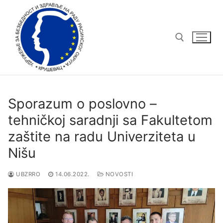
Sporazum o poslovno –
tehničkoj saradnji sa Fakultetom
zaštite na radu Univerziteta u
Nišu
UBZRRO
14.06.2022.
NOVOSTI