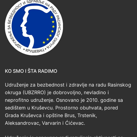
KO SMO I ŠTA RADIMO
Udruženje za bezbednost i zdravlje na radu Rasinskog
okruga (UBZRRO) je dobrovoljno, nevladino i
neprofitno udruženje. Osnovano je 2010. godine sa
sedištem u Kruševcu. Prostorno obuhvata, pored
Grada Kruševca i opštine Brus, Trstenik,
Aleksandrovac, Varvarin i Ćićevac.