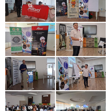
05
04
02
06
08
07
09
10