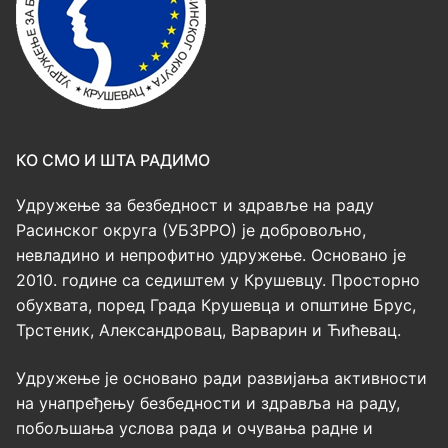
КО СМО И ШТА РАДИМО
Удружење за безбедност и здравље на раду
Расинског округа (УБЗРРО) је добровољно,
невладино и непрофитно удружење. Основано је
2010. године са седиштем у Крушевцу. Просторно
обухвата, поред Града Крушевца и општине Брус,
Трстеник, Александровац, Варварин и Ћићевац.
Удружење је основано ради развијања активности
на унапређењу безбедности и здравља на раду,
побољшања услова рада и очувања радне и