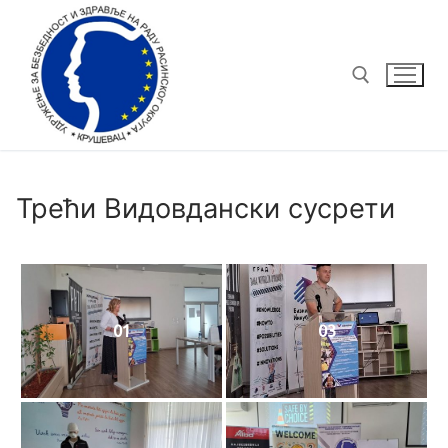
Трећи Видовдански сусрети
01
03